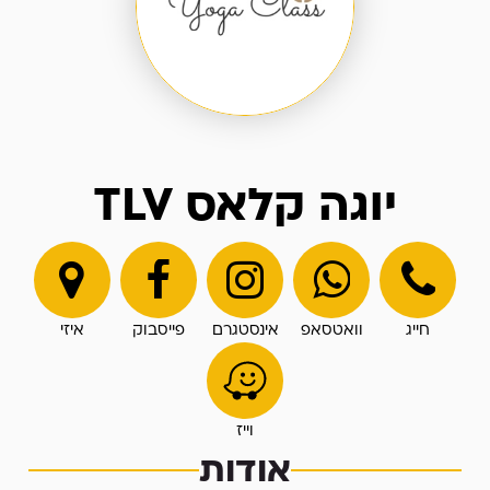
יוגה קלאס TLV
חייג
וואטסאפ
אינסטגרם
פייסבוק
איזי
וייז
אודות