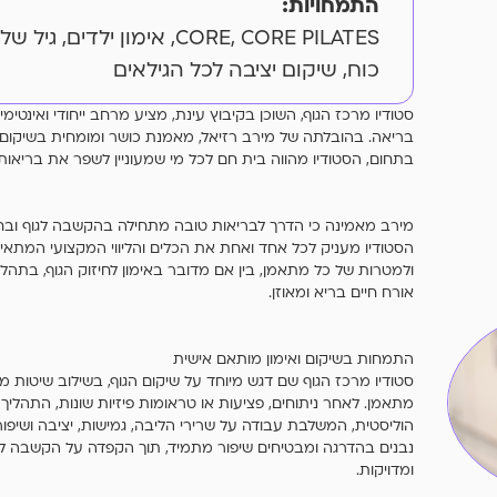
התמחויות:
CORE, CORE PILATES, אימון ילדים
כוח, שיקום יציבה לכל הגילאים
סטודיו מרכז הגוף, השוכן בקיבוץ עינת, מציע מרחב ייחודי ואינטימי
בריאה. בהובלתה של מירב רזיאל, מאמנת כושר ומומחית בשיקום הג
בתחום, הסטודיו מהווה בית חם לכל מי שמעוניין לשפר את בריאותו
מירב מאמינה כי הדרך לבריאות טובה מתחילה בהקשבה לגוף ובחיב
הסטודיו מעניק לכל אחד ואחת את הכלים והליווי המקצועי המתאי
ולמטרות של כל מתאמן, בין אם מדובר באימון לחיזוק הגוף, בתהלי
אורח חיים בריא ומאוזן.
התמחות בשיקום ואימון מותאם אישית
סטודיו מרכז הגוף שם דגש מיוחד על שיקום הגוף, בשילוב שיטות
מתאמן. לאחר ניתוחים, פציעות או טראומות פיזיות שונות, התהליך
הוליסטית, המשלבת עבודה על שרירי הליבה, גמישות, יציבה ושיפור
נבנים בהדרגה ומבטיחים שיפור מתמיד, תוך הקפדה על הקשבה לצרכ
ומדויקות.