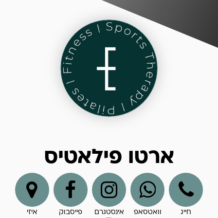
ארטו פילאטיס
חייג
וואטסאפ
אינסטגרם
פייסבוק
איזי