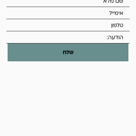
שלח
עקבו אחרינו
טלפון:
0548968375